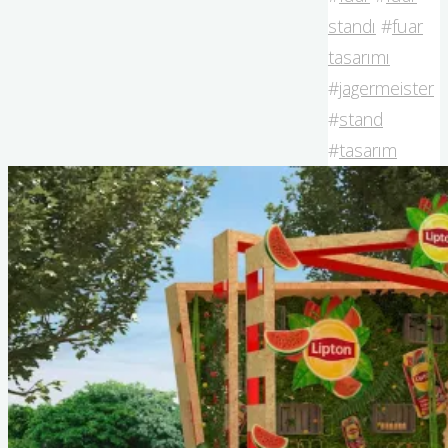
standı
#
fuar
tasarımı
#
jagermeister
#
stand
#
tasarım