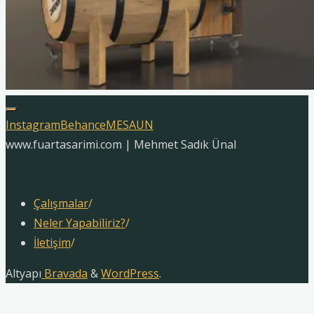
Instagram
Behance
MESAUN
www.fuartasarimi.com | Mehmet Sadık Ünal
Çalışmalar
/
Neler Yapabiliriz?
/
İletişim
/
Altyapı
Bravada
&
WordPress
.