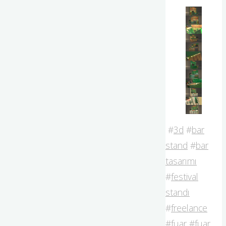
#
3d
#
bar
stand
#
bar
tasarımı
#
festival
standı
#
freelance
#
fuar
#
fuar