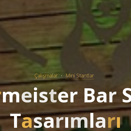
Çalışmalar
Mini Stantlar
r
m
e
i
s
t
e
r
B
a
r
T
a
s
a
r
ı
m
l
a
r
ı