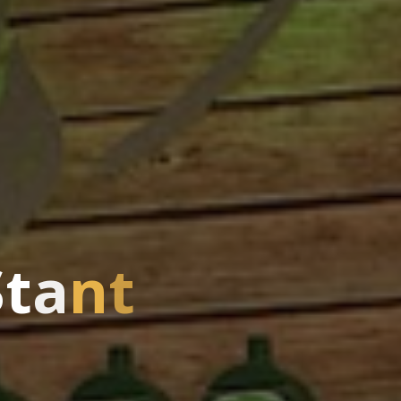
S
t
a
n
t