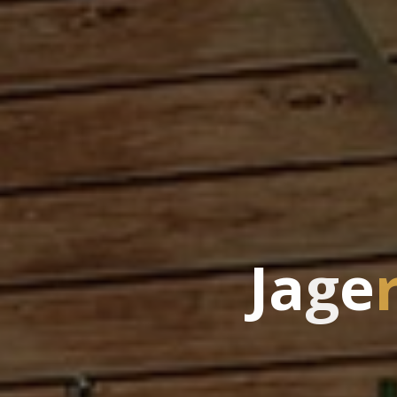
J
a
g
e