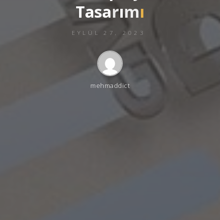
T
a
s
a
r
ı
m
ı
EYLÜL 27, 2023
mehmaddict