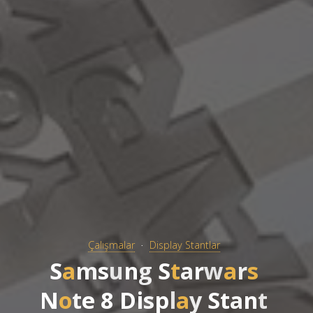
Çalışmalar
Display Stantlar
S
a
m
s
u
n
g
S
t
a
r
w
a
r
s
N
o
t
e
8
D
i
s
p
l
a
y
S
t
a
n
t